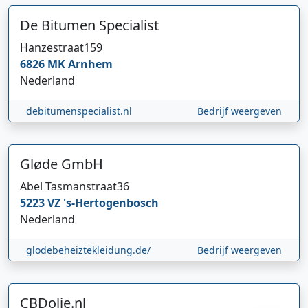
De Bitumen Specialist
Hanzestraat
159
6826 MK
Arnhem
Nederland
debitumenspecialist.nl
Bedrijf weergeven
Gløde GmbH
Hi 👋 We horen graag uw feedback!
Abel Tasmanstraat
36
5223 VZ
's-Hertogenbosch
Nederland
glodebeheiztekleidung.de/
Bedrijf weergeven
CBDolie.nl