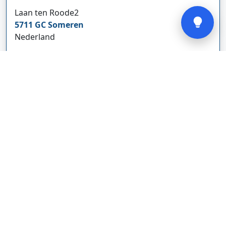
Verstuur
Laan ten Roode
2
5711 GC
Someren
Nederland
www.cbdolie.nl/
Bedrijf weergeven
MOBPARTSTORE
Online winkel – levering in Nederland
67/1-13b
10115
Tallinn
Estland
www.mobpartstore.nl/
Bedrijf weergeven
Vivo Aankoopmakelaars
Kanaalpark
140