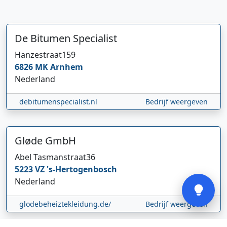
De Bitumen Specialist
Hanzestraat
159
6826 MK
Arnhem
Hi 👋 We horen graag uw feedback!
Nederland
debitumenspecialist.nl
Bedrijf weergeven
Gløde GmbH
Abel Tasmanstraat
36
Verstuur
5223 VZ
's-Hertogenbosch
Nederland
glodebeheiztekleidung.de/
Bedrijf weergeven