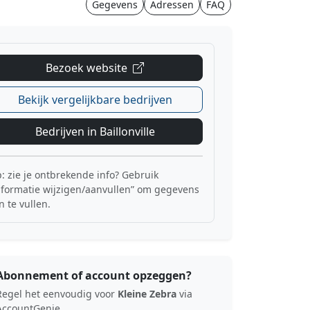
Gegevens
Adressen
FAQ
Bezoek website
Bekijk vergelijkbare bedrijven
Bedrijven in Baillonville
p: zie je ontbrekende info? Gebruik
nformatie wijzigen/aanvullen” om gegevens
n te vullen.
Abonnement of account opzeggen?
Regel het eenvoudig voor
Kleine Zebra
via
AccountGenie.