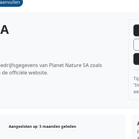
/aanvullen
SA
bedrijfsgegevens van Planet Nature SA zoals
 officiële website.
Ti
“I
aa
Aangesloten op: 5 maanden geleden