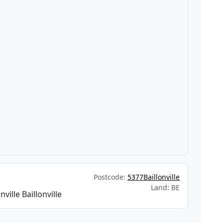
Postcode:
5377Baillonville
Land: BE
ville Baillonville