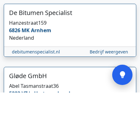
Hi 👋 We horen graag uw feedback!
De Bitumen Specialist
Hanzestraat
159
6826 MK
Arnhem
Nederland
debitumenspecialist.nl
Bedrijf weergeven
Verstuur
Gløde GmbH
Abel Tasmanstraat
36
5223 VZ
's-Hertogenbosch
Nederland
glodebeheiztekleidung.de/
Bedrijf weergeven
CBDolie.nl