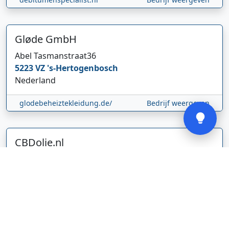
Gløde GmbH
Abel Tasmanstraat
36
5223 VZ
's-Hertogenbosch
Nederland
Verstuur
glodebeheiztekleidung.de/
Bedrijf weergeven
CBDolie.nl
Laan ten Roode
2
5711 GC
Someren
Nederland
www.cbdolie.nl/
Bedrijf weergeven