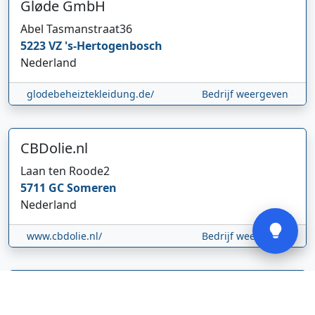
Gløde GmbH
Abel Tasmanstraat
36
5223 VZ
's-Hertogenbosch
Nederland
Hi 👋 We horen graag uw feedback!
glodebeheiztekleidung.de/
Bedrijf weergeven
CBDolie.nl
Laan ten Roode
2
5711 GC
Someren
Verstuur
Nederland
www.cbdolie.nl/
Bedrijf weergeven
MOBPARTSTORE
Online winkel – levering in Nederland
67/1-13b