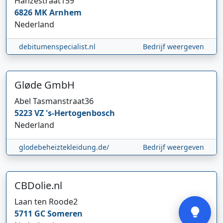
Hanzestraat
159
6826 MK
Arnhem
Nederland
debitumenspecialist.nl
Bedrijf weergeven
Gløde GmbH
Hi 👋 We horen graag uw feedback!
Abel Tasmanstraat
36
5223 VZ
's-Hertogenbosch
Nederland
glodebeheiztekleidung.de/
Bedrijf weergeven
CBDolie.nl
Verstuur
Laan ten Roode
2
5711 GC
Someren