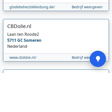
Hi 👋 We horen graag uw feedback!
glodebeheiztekleidung.de/
Bedrijf weergeven
CBDolie.nl
Laan ten Roode
2
5711 GC
Someren
Nederland
Verstuur
www.cbdolie.nl/
Bedrijf weergeven
MOBPARTSTORE
Online winkel – levering in Nederland
67/1-13b
10115
Tallinn
Estland
www.mobpartstore.nl/
Bedrijf weergeven