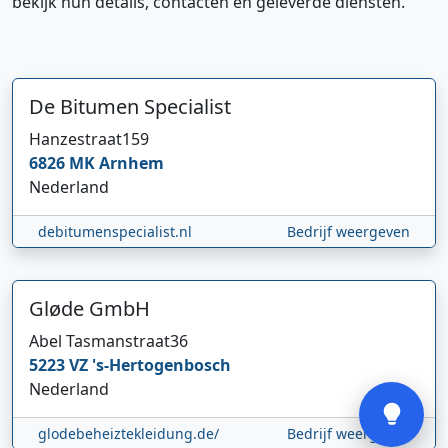
bekijk hun details, contacten en geleverde diensten.
De Bitumen Specialist
Hanzestraat
159
6826 MK
Arnhem
Hi 👋 We horen graag uw feedback!
Nederland
debitumenspecialist.nl
Bedrijf weergeven
Gløde GmbH
Abel Tasmanstraat
36
5223 VZ
's-Hertogenbosch
Verstuur
Nederland
glodebeheiztekleidung.de/
Bedrijf weergeven