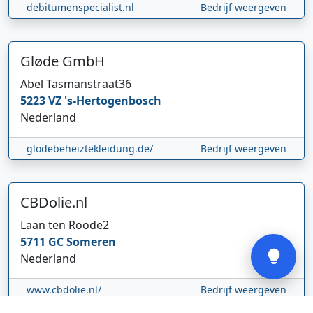
debitumenspecialist.nl
Bedrijf weergeven
Gløde GmbH
Abel Tasmanstraat
36
Hi 👋 We horen graag uw feedback!
5223 VZ
's-Hertogenbosch
Nederland
glodebeheiztekleidung.de/
Bedrijf weergeven
CBDolie.nl
Laan ten Roode
2
Verstuur
5711 GC
Someren
Nederland
www.cbdolie.nl/
Bedrijf weergeven