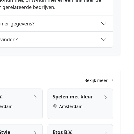
 KVK-nummer, BTW-nummer en een link naar de
r gerelateerde bedrijven.
en er gegevens?
 vinden?
Bekijk meer
V.
Spelen met kleur
erdam
Amsterdam
Style
Etos B.V.