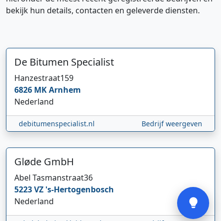
bekijk hun details, contacten en geleverde diensten.
De Bitumen Specialist
Hanzestraat
159
Hi 👋 We horen graag uw feedback!
6826 MK
Arnhem
Nederland
debitumenspecialist.nl
Bedrijf weergeven
Gløde GmbH
Abel Tasmanstraat
36
Verstuur
5223 VZ
's-Hertogenbosch
Nederland