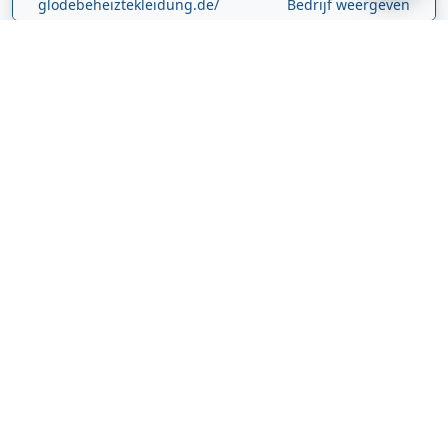
glodebeheiztekleidung.de/
Bedrijf weergeven
CBDolie.nl
Laan ten Roode
2
5711 GC
Someren
Nederland
www.cbdolie.nl/
Bedrijf weergeven
MOBPARTSTORE
Online winkel – levering in Nederland
67/1-13b
10115
Tallinn
Estland
www.mobpartstore.nl/
Bedrijf weergeven