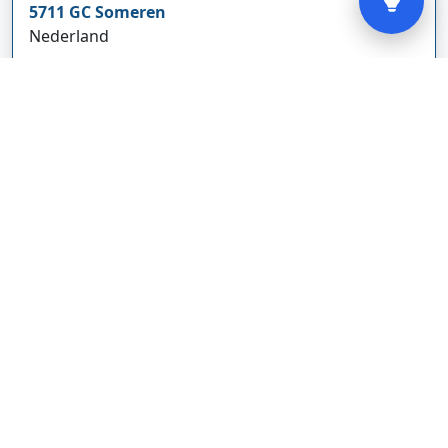
5711 GC
Someren
Nederland
www.cbdolie.nl/
Bedrijf weergeven
MOBPARTSTORE
Online winkel – levering in Nederland
67/1-13b
10115
Tallinn
Estland
www.mobpartstore.nl/
Bedrijf weergeven
Vivo Aankoopmakelaars
Kanaalpark
140
2321 JV
Leiden
Nederland