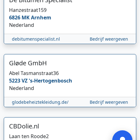
Hanzestraat
159
6826 MK
Arnhem
Nederland
debitumenspecialist.nl
Bedrijf weergeven
Gløde GmbH
Hi 👋 We horen graag uw feedback!
Abel Tasmanstraat
36
5223 VZ
's-Hertogenbosch
Nederland
glodebeheiztekleidung.de/
Bedrijf weergeven
CBDolie.nl
Verstuur
Laan ten Roode
2