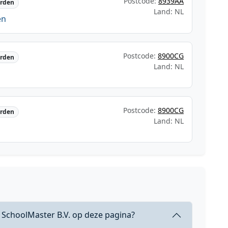
Postcode:
8939AA
rden
Land: NL
en
Postcode:
8900CG
rden
Land: NL
Postcode:
8900CG
rden
Land: NL
 SchoolMaster B.V. op deze pagina?