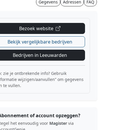
Gegevens
Adressen
FAQ
Bezoek website
Bekijk vergelijkbare bedrijven
Bedrijven in Leeuwarden
p: zie je ontbrekende info? Gebruik
nformatie wijzigen/aanvullen” om gegevens
n te vullen.
Abonnement of account opzeggen?
Regel het eenvoudig voor
Magister
via
AccountGenie.