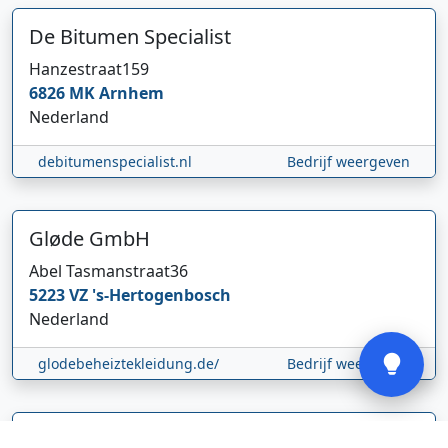
De Bitumen Specialist
Hanzestraat
159
6826 MK
Arnhem
Nederland
Hi 👋 We horen graag uw feedback!
debitumenspecialist.nl
Bedrijf weergeven
Gløde GmbH
Abel Tasmanstraat
36
5223 VZ
's-Hertogenbosch
Nederland
Verstuur
glodebeheiztekleidung.de/
Bedrijf weergeven
CBDolie.nl