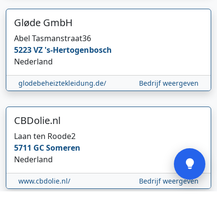
Gløde GmbH
Abel Tasmanstraat
36
5223 VZ
's-Hertogenbosch
Hi 👋 We horen graag uw feedback!
Nederland
glodebeheiztekleidung.de/
Bedrijf weergeven
CBDolie.nl
Laan ten Roode
2
Verstuur
5711 GC
Someren
Nederland
www.cbdolie.nl/
Bedrijf weergeven