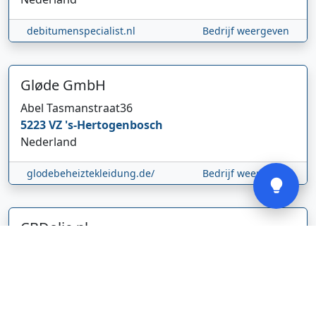
Hi 👋 We horen graag uw feedback!
debitumenspecialist.nl
Bedrijf weergeven
Gløde GmbH
Abel Tasmanstraat
36
5223 VZ
's-Hertogenbosch
Nederland
Verstuur
glodebeheiztekleidung.de/
Bedrijf weergeven
CBDolie.nl
Laan ten Roode
2
5711 GC
Someren
Nederland
www.cbdolie.nl/
Bedrijf weergeven