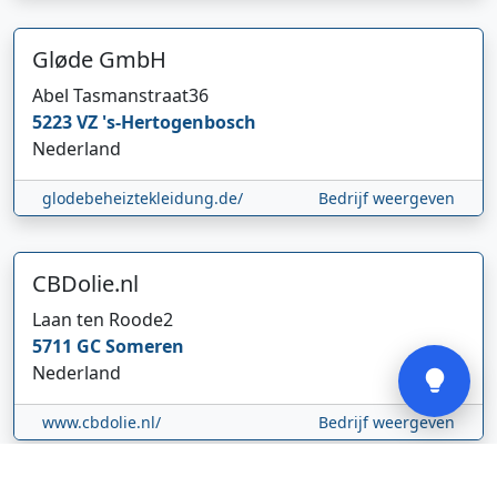
Gløde GmbH
Abel Tasmanstraat
36
5223 VZ
's-Hertogenbosch
Hi 👋 We horen graag uw feedback!
Nederland
glodebeheiztekleidung.de/
Bedrijf weergeven
CBDolie.nl
Laan ten Roode
2
Verstuur
5711 GC
Someren
Nederland
www.cbdolie.nl/
Bedrijf weergeven