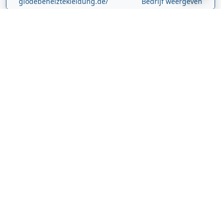
glodebeheiztekleidung.de/
Bedrijf weergeven
CBDolie.nl
Laan ten Roode
2
5711 GC
Someren
Nederland
www.cbdolie.nl/
Bedrijf weergeven
MOBPARTSTORE
Online winkel – levering in Nederland
67/1-13b
10115
Tallinn
Estland
www.mobpartstore.nl/
Bedrijf weergeven