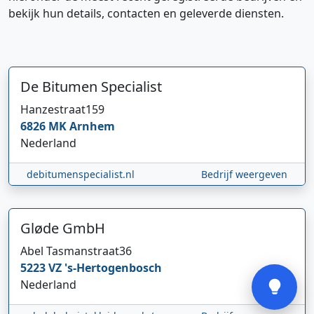
bekijk hun details, contacten en geleverde diensten.
De Bitumen Specialist
Hanzestraat
159
Hi 👋 We horen graag uw feedback!
6826 MK
Arnhem
Nederland
debitumenspecialist.nl
Bedrijf weergeven
Gløde GmbH
Abel Tasmanstraat
36
Verstuur
5223 VZ
's-Hertogenbosch
Nederland