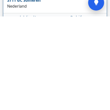
5711 GC
Someren
Nederland
www.cbdolie.nl/
Bedrijf weergeven
MOBPARTSTORE
Online winkel – levering in Nederland
67/1-13b
10115
Tallinn
Estland
www.mobpartstore.nl/
Bedrijf weergeven
Vivo Aankoopmakelaars
Kanaalpark
140
2321 JV
Leiden
Nederland