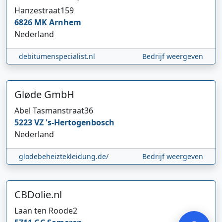
Hanzestraat
159
6826 MK
Arnhem
Nederland
debitumenspecialist.nl
Bedrijf weergeven
Gløde GmbH
Abel Tasmanstraat
36
Hi 👋 We horen graag uw feedback!
5223 VZ
's-Hertogenbosch
Nederland
glodebeheiztekleidung.de/
Bedrijf weergeven
CBDolie.nl
Verstuur
Laan ten Roode
2