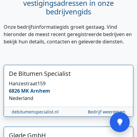
vestigingsadressen in onze
bedrijvengids
Onze bedrijfsinformatiegids groeit gestaag. Vind
hieronder de meest recent geregistreerde bedrijven en
bekijk hun details, contacten en geleverde diensten.
Hi 👋 We horen graag uw feedback!
De Bitumen Specialist
Hanzestraat
159
6826 MK
Arnhem
Nederland
Verstuur
debitumenspecialist.nl
Bedrijf weergeven
Gløde GmbH