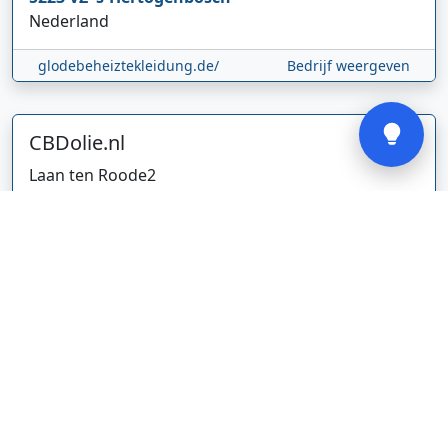
Nederland
glodebeheiztekleidung.de/
Bedrijf weergeven
Verstuur
CBDolie.nl
Laan ten Roode
2
5711 GC
Someren
Nederland
www.cbdolie.nl/
Bedrijf weergeven
MOBPARTSTORE
Online winkel – levering in Nederland
67/1-13b
10115
Tallinn
Estland