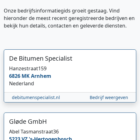
Onze bedrijfsinformatiegids groeit gestaag. Vind
hieronder de meest recent geregistreerde bedrijven en
bekijk hun details, contacten en geleverde diensten.
De Bitumen Specialist
Hanzestraat
159
6826 MK
Arnhem
Nederland
debitumenspecialist.nl
Bedrijf weergeven
Hi 👋 We horen graag uw feedback!
Gløde GmbH
Abel Tasmanstraat
36
5223 VZ
's-Hertogenbosch