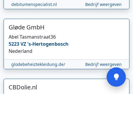
debitumenspecialist.nl
Bedrijf weergeven
Hi 👋 We horen graag uw feedback!
Gløde GmbH
Abel Tasmanstraat
36
5223 VZ
's-Hertogenbosch
Nederland
Verstuur
glodebeheiztekleidung.de/
Bedrijf weergeven
CBDolie.nl
Laan ten Roode
2
5711 GC
Someren
Nederland
www.cbdolie.nl/
Bedrijf weergeven