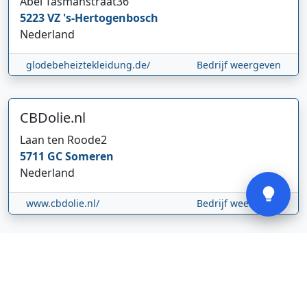
Abel Tasmanstraat
36
5223 VZ
's-Hertogenbosch
Nederland
Hi 👋 We horen graag uw feedback!
glodebeheiztekleidung.de/
Bedrijf weergeven
CBDolie.nl
Laan ten Roode
2
5711 GC
Someren
Verstuur
Nederland
www.cbdolie.nl/
Bedrijf weergeven
MOBPARTSTORE
Online winkel – levering in Nederland
67/1-13b
10115
Tallinn