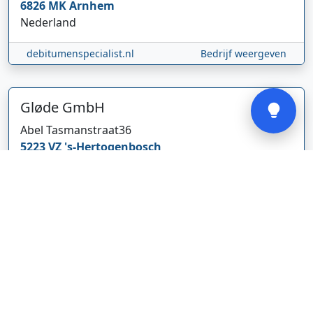
6826 MK
Arnhem
Nederland
debitumenspecialist.nl
Bedrijf weergeven
Verstuur
Gløde GmbH
Abel Tasmanstraat
36
5223 VZ
's-Hertogenbosch
Nederland
glodebeheiztekleidung.de/
Bedrijf weergeven
CBDolie.nl
Laan ten Roode
2
5711 GC
Someren
Nederland