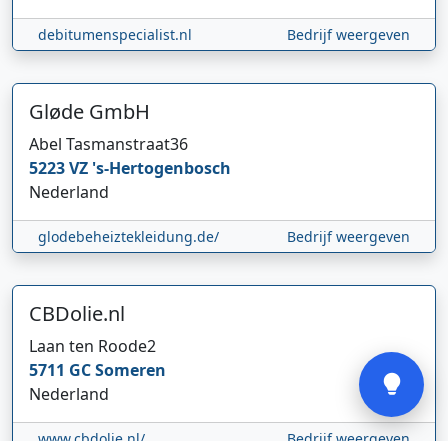
debitumenspecialist.nl
Bedrijf weergeven
Gløde GmbH
Abel Tasmanstraat
36
Hi 👋 We horen graag uw feedback!
5223 VZ
's-Hertogenbosch
Nederland
glodebeheiztekleidung.de/
Bedrijf weergeven
CBDolie.nl
Verstuur
Laan ten Roode
2
5711 GC
Someren
Nederland
www.cbdolie.nl/
Bedrijf weergeven