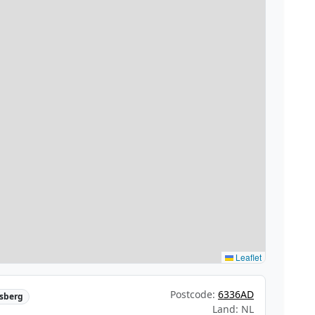
Leaflet
Postcode:
6336AD
sberg
Land: NL