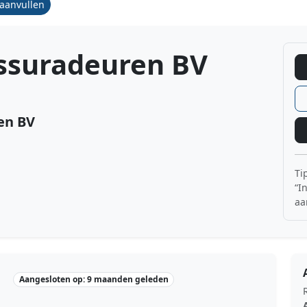
/aanvullen
ssuradeuren BV
en BV
Ti
“I
aa
Aangesloten op: 9 maanden geleden