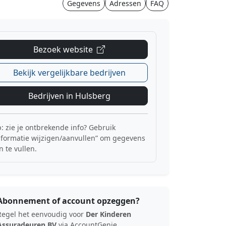
Gegevens
Adressen
FAQ
Bezoek website
Bekijk vergelijkbare bedrijven
Bedrijven in Hulsberg
p: zie je ontbrekende info? Gebruik
nformatie wijzigen/aanvullen” om gegevens
n te vullen.
Abonnement of account opzeggen?
Regel het eenvoudig voor
Der Kinderen
Assuradeuren BV
via AccountGenie.