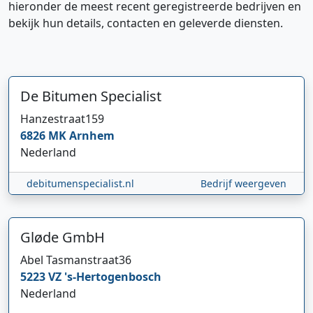
hieronder de meest recent geregistreerde bedrijven en
bekijk hun details, contacten en geleverde diensten.
De Bitumen Specialist
Hanzestraat
159
6826 MK
Arnhem
Nederland
debitumenspecialist.nl
Bedrijf weergeven
Hi 👋 We horen graag uw feedback!
Gløde GmbH
Abel Tasmanstraat
36
5223 VZ
's-Hertogenbosch
Nederland