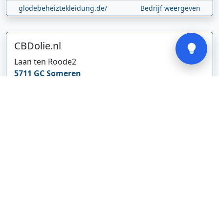
glodebeheiztekleidung.de/
Bedrijf weergeven
Verstuur
CBDolie.nl
Laan ten Roode
2
5711 GC
Someren
Nederland
www.cbdolie.nl/
Bedrijf weergeven
MOBPARTSTORE
Online winkel – levering in Nederland
67/1-13b
10115
Tallinn
Estland
www.mobpartstore.nl/
Bedrijf weergeven