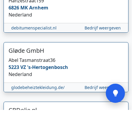
Hanzestraat
159
6826 MK
Arnhem
Nederland
Hi 👋 We horen graag uw feedback!
debitumenspecialist.nl
Bedrijf weergeven
Gløde GmbH
Abel Tasmanstraat
36
5223 VZ
's-Hertogenbosch
Nederland
Verstuur
glodebeheiztekleidung.de/
Bedrijf weergeven
CBDolie.nl
Laan ten Roode
2
5711 GC
Someren