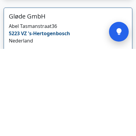
Gløde GmbH
Verstuur
Abel Tasmanstraat
36
5223 VZ
's-Hertogenbosch
Nederland
glodebeheiztekleidung.de/
Bedrijf weergeven
CBDolie.nl
Laan ten Roode
2
5711 GC
Someren
Nederland
www.cbdolie.nl/
Bedrijf weergeven