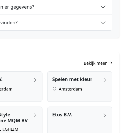
en er gegevens?
 vinden?
Bekijk meer
V.
Spelen met kleur
erdam
Amsterdam
Style
Etos B.V.
ine MQM BV
LTIGHEIM