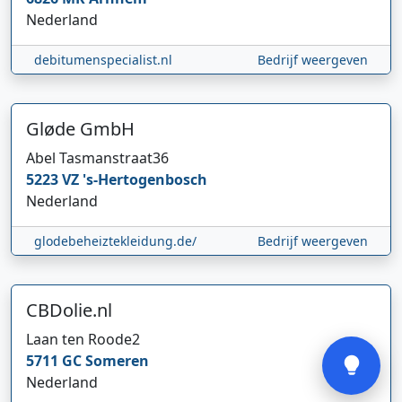
Nederland
debitumenspecialist.nl
Bedrijf weergeven
Gløde GmbH
Abel Tasmanstraat
36
Hi 👋 We horen graag uw feedback!
5223 VZ
's-Hertogenbosch
Nederland
glodebeheiztekleidung.de/
Bedrijf weergeven
CBDolie.nl
Verstuur
Laan ten Roode
2
5711 GC
Someren
Nederland