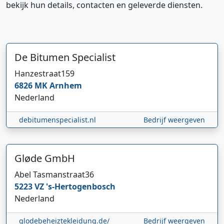
bekijk hun details, contacten en geleverde diensten.
De Bitumen Specialist
Hanzestraat
159
6826 MK
Arnhem
Nederland
debitumenspecialist.nl
Bedrijf weergeven
Gløde GmbH
Abel Tasmanstraat
36
5223 VZ
's-Hertogenbosch
Nederland
Hi 👋 We horen graag uw feedback!
glodebeheiztekleidung.de/
Bedrijf weergeven