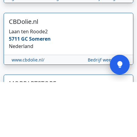
CBDolie.nl
Laan ten Roode
2
5711 GC
Someren
Nederland
Verstuur
www.cbdolie.nl/
Bedrijf weergeven
MOBPARTSTORE
Online winkel – levering in Nederland
67/1-13b
10115
Tallinn
Estland
www.mobpartstore.nl/
Bedrijf weergeven