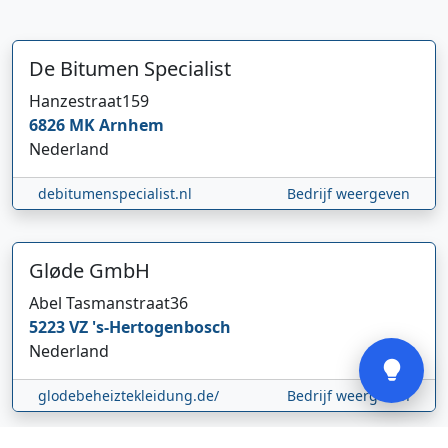
De Bitumen Specialist
Hanzestraat
159
6826 MK
Arnhem
Hi 👋 We horen graag uw feedback!
Nederland
debitumenspecialist.nl
Bedrijf weergeven
Gløde GmbH
Abel Tasmanstraat
36
5223 VZ
's-Hertogenbosch
Verstuur
Nederland
glodebeheiztekleidung.de/
Bedrijf weergeven