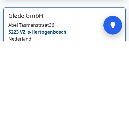
Verstuur
Gløde GmbH
Abel Tasmanstraat
36
5223 VZ
's-Hertogenbosch
Nederland
glodebeheiztekleidung.de/
Bedrijf weergeven
CBDolie.nl
Laan ten Roode
2
5711 GC
Someren
Nederland
www.cbdolie.nl/
Bedrijf weergeven