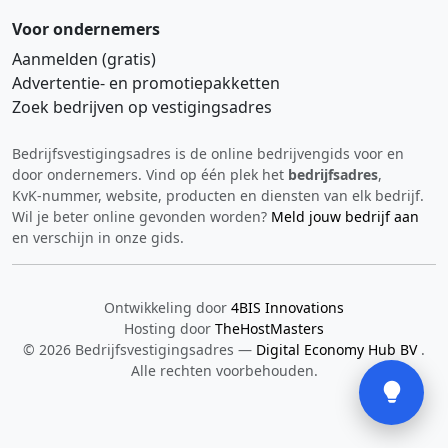
Voor ondernemers
Aanmelden (gratis)
Advertentie‑ en promotiepakketten
Zoek bedrijven op vestigingsadres
Bedrijfsvestigingsadres is de online bedrijvengids voor en
Hi 👋 We horen graag uw feedback!
door ondernemers. Vind op één plek het
bedrijfsadres
,
KvK‑nummer, website, producten en diensten van elk bedrijf.
Wil je beter online gevonden worden?
Meld jouw bedrijf aan
en verschijn in onze gids.
Ontwikkeling door
4BIS Innovations
Hosting door
TheHostMasters
Verstuur
© 2026 Bedrijfsvestigingsadres —
Digital Economy Hub BV
.
Alle rechten voorbehouden.