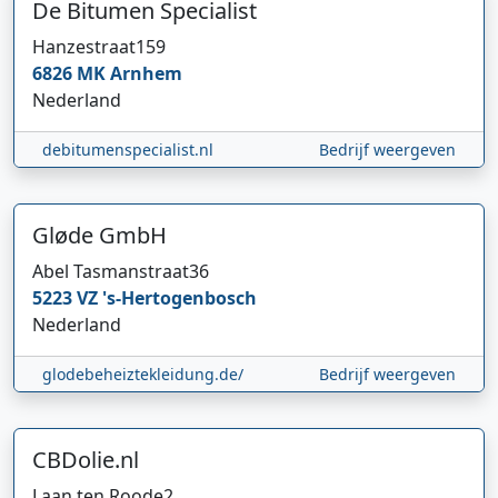
De Bitumen Specialist
Hanzestraat
159
6826 MK
Arnhem
Nederland
debitumenspecialist.nl
Bedrijf weergeven
Gløde GmbH
Abel Tasmanstraat
36
5223 VZ
's-Hertogenbosch
Nederland
glodebeheiztekleidung.de/
Bedrijf weergeven
CBDolie.nl
Laan ten Roode
2