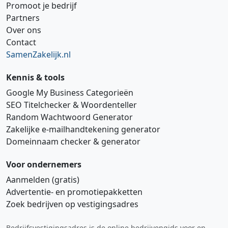
Promoot je bedrijf
Partners
Over ons
Contact
SamenZakelijk.nl
Kennis & tools
Google My Business Categorieën
SEO Titelchecker & Woordenteller
Random Wachtwoord Generator
Zakelijke e‑mailhandtekening generator
Domeinnaam checker & generator
Voor ondernemers
Aanmelden (gratis)
Advertentie‑ en promotiepakketten
Zoek bedrijven op vestigingsadres
Bedrijfsvestigingsadres is de online bedrijvengids voor en