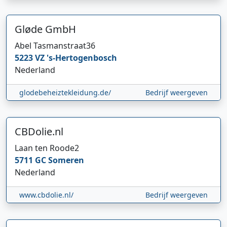
Gløde GmbH
Abel Tasmanstraat
36
5223 VZ
's-Hertogenbosch
Nederland
glodebeheiztekleidung.de/
Bedrijf weergeven
CBDolie.nl
Laan ten Roode
2
5711 GC
Someren
Nederland
www.cbdolie.nl/
Bedrijf weergeven