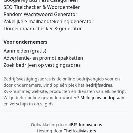
Google My Business Categorieën
SEO Titelchecker & Woordenteller
Random Wachtwoord Generator
Zakelijke e‑mailhandtekening generator
Domeinnaam checker & generator
Voor ondernemers
Aanmelden (gratis)
Advertentie‑ en promotiepakketten
Zoek bedrijven op vestigingsadres
Bedrijfsvestigingsadres is de online bedrijvengids voor en
Hi 👋 We horen graag uw feedback!
door ondernemers. Vind op één plek het
bedrijfsadres
,
KvK‑nummer, website, producten en diensten van elk bedrijf.
Wil je beter online gevonden worden?
Meld jouw bedrijf aan
en verschijn in onze gids.
Ontwikkeling door
4BIS Innovations
Hosting door
TheHostMasters