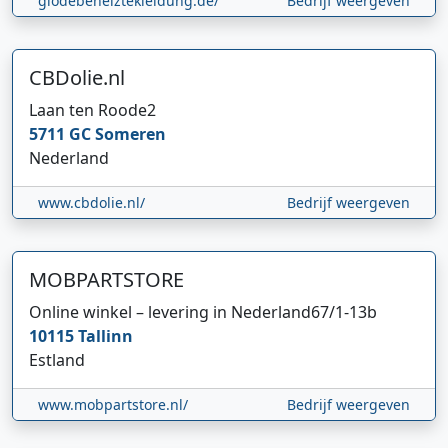
glodebeheiztekleidung.de/
Bedrijf weergeven
CBDolie.nl
Laan ten Roode
2
5711 GC
Someren
Nederland
www.cbdolie.nl/
Bedrijf weergeven
MOBPARTSTORE
Online winkel – levering in Nederland
67/1-13b
10115
Tallinn
Estland
www.mobpartstore.nl/
Bedrijf weergeven