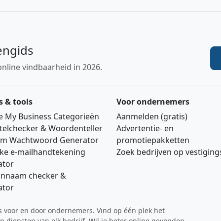
engids
online vindbaarheid in 2026.
s & tools
Voor ondernemers
e My Business Categorieën
Aanmelden (gratis)
telchecker & Woordenteller
Advertentie‑ en
m Wachtwoord Generator
promotiepakketten
jke e‑mailhandtekening
Zoek bedrijven op vestigin
ator
nnaam checker &
ator
ds voor en door ondernemers. Vind op één plek het
 diensten van elk bedrijf. Wil je beter online gevonden