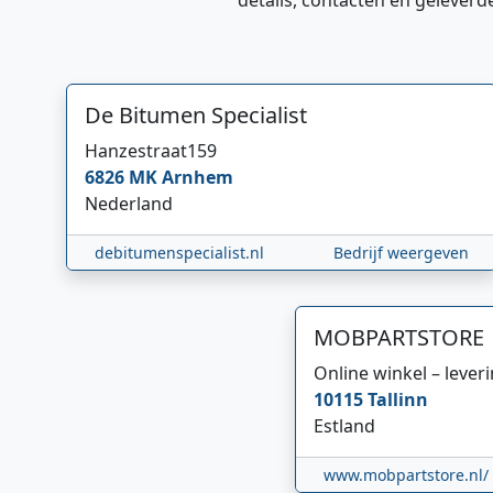
details, contacten en geleverd
De Bitumen Specialist
Hanzestraat
159
6826 MK
Arnhem
Nederland
debitumenspecialist.nl
Bedrijf weergeven
MOBPARTSTORE
Online winkel – lever
10115
Tallinn
Estland
www.mobpartstore.nl/