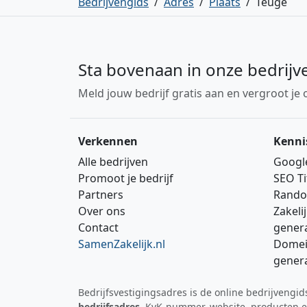
Bedrijvengids
/
Adres
/
Plaats
/
Teuge
Sta bovenaan in onze bedrijv
Meld jouw bedrijf gratis aan en vergroot je 
Verkennen
Kenni
Alle bedrijven
Googl
Promoot je bedrijf
SEO Ti
Partners
Rando
Over ons
Zakeli
Contact
gener
SamenZakelijk.nl
Domei
gener
Bedrijfsvestigingsadres is de online bedrijvengi
bedrijfsadres
, KvK‑nummer, website, producten en