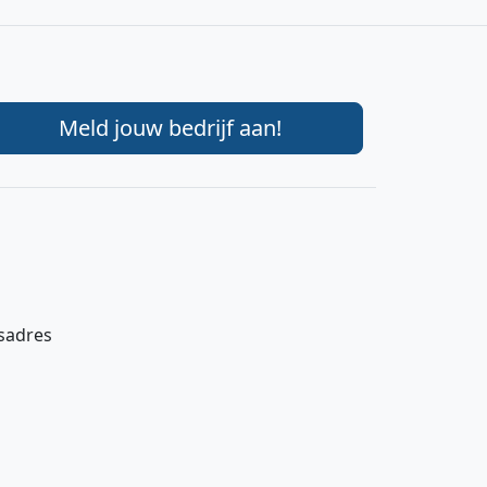
Meld jouw bedrijf aan!
gsadres
Hi 👋 We horen graag uw feedback!