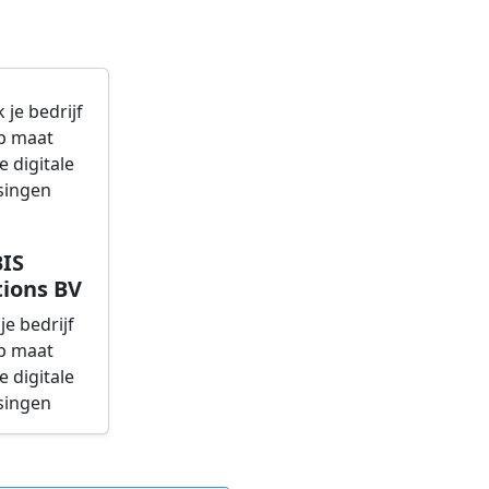
IS
ions BV
je bedrijf
p maat
 digitale
singen