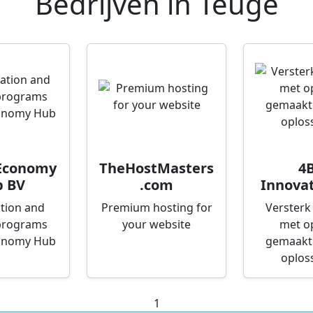
Bedrijven in
Teuge
 Economy
TheHostMasters
4B
 BV
.com
Innovat
tion and
Premium hosting for
Versterk 
programs
your website
met o
conomy Hub
gemaakte
oplos
1