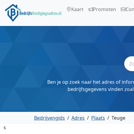
Kaart
Promoten
Con
Ben je op zoek naar het adres of infor
bedrijfsgegevens vinden zoal
Bedrijvengids
/
Adres
/
Plaats
/
Teuge
s