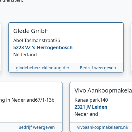
e diensten.
Gløde GmbH
Abel Tasmanstraat
36
5223 VZ
's-Hertogenbosch
Nederland
glodebeheiztekleidung.de/
Bedrijf weergeven
Vivo Aankoopmakela
ing in Nederland
67/1-13b
Kanaalpark
140
2321 JV
Leiden
Nederland
Bedrijf weergeven
vivoaankoopmakelaars.nl/