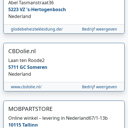
Abel Tasmanstraat
36
5223 VZ
's-Hertogenbosch
Nederland
glodebeheiztekleidung.de/
Bedrijf weergeven
CBDolie.nl
Laan ten Roode
2
5711 GC
Someren
Nederland
www.cbdolie.nl/
Bedrijf weergeven
MOBPARTSTORE
Online winkel – levering in Nederland
67/1-13b
10115
Tallinn