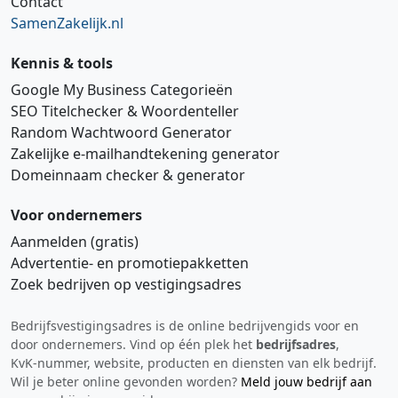
Contact
SamenZakelijk.nl
Kennis & tools
Google My Business Categorieën
SEO Titelchecker & Woordenteller
Random Wachtwoord Generator
Zakelijke e‑mailhandtekening generator
Domeinnaam checker & generator
Voor ondernemers
Aanmelden (gratis)
Advertentie‑ en promotiepakketten
Zoek bedrijven op vestigingsadres
Bedrijfsvestigingsadres is de online bedrijvengids voor en
Hi 👋 We horen graag uw feedback!
door ondernemers. Vind op één plek het
bedrijfsadres
,
KvK‑nummer, website, producten en diensten van elk bedrijf.
Wil je beter online gevonden worden?
Meld jouw bedrijf aan