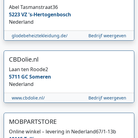
Abel Tasmanstraat
36
5223 VZ
's-Hertogenbosch
Nederland
glodebeheiztekleidung.de/
Bedrijf weergeven
CBDolie.nl
Laan ten Roode
2
5711 GC
Someren
Nederland
www.cbdolie.nl/
Bedrijf weergeven
MOBPARTSTORE
Online winkel – levering in Nederland
67/1-13b