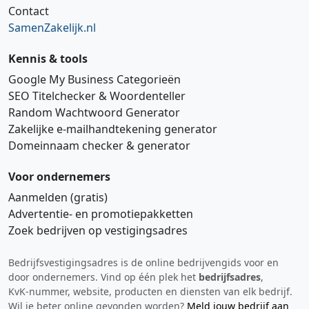
Contact
SamenZakelijk.nl
Kennis & tools
Google My Business Categorieën
SEO Titelchecker & Woordenteller
Random Wachtwoord Generator
Zakelijke e‑mailhandtekening generator
Domeinnaam checker & generator
Voor ondernemers
Aanmelden (gratis)
Advertentie‑ en promotiepakketten
Zoek bedrijven op vestigingsadres
Bedrijfsvestigingsadres is de online bedrijvengids voor en
Hi 👋 We horen graag uw feedback!
door ondernemers. Vind op één plek het
bedrijfsadres
,
KvK‑nummer, website, producten en diensten van elk bedrijf.
Wil je beter online gevonden worden?
Meld jouw bedrijf aan