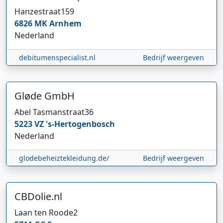
Hanzestraat
159
6826 MK
Arnhem
Nederland
debitumenspecialist.nl
Bedrijf weergeven
Gløde GmbH
Abel Tasmanstraat
36
5223 VZ
's-Hertogenbosch
Nederland
glodebeheiztekleidung.de/
Bedrijf weergeven
CBDolie.nl
Laan ten Roode
2