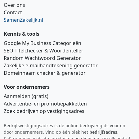
Over ons
Contact
SamenZakelijk.nl
Kennis & tools
Google My Business Categorieën
SEO Titelchecker & Woordenteller
Random Wachtwoord Generator
Zakelijke e‑mailhandtekening generator
Domeinnaam checker & generator
Voor ondernemers
Aanmelden (gratis)
Advertentie‑ en promotiepakketten
Zoek bedrijven op vestigingsadres
Bedrijfsvestigingsadres is de online bedrijvengids voor en
Hi 👋 We horen graag uw feedback!
door ondernemers. Vind op één plek het
bedrijfsadres
,
KvK‑nummer, website, producten en diensten van elk bedrijf.