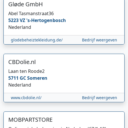
Gløde GmbH
Abel Tasmanstraat
36
5223 VZ
's-Hertogenbosch
Nederland
glodebeheiztekleidung.de/
Bedrijf weergeven
CBDolie.nl
Laan ten Roode
2
5711 GC
Someren
Nederland
www.cbdolie.nl/
Bedrijf weergeven
MOBPARTSTORE