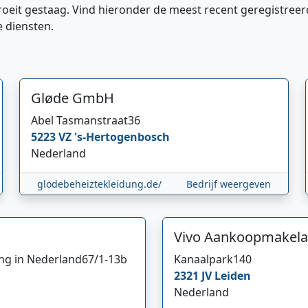
roeit gestaag. Vind hieronder de meest recent geregistreer
e diensten.
Gløde GmbH
Abel Tasmanstraat
36
5223 VZ
's-Hertogenbosch
Nederland
glodebeheiztekleidung.de/
Bedrijf weergeven
Vivo Aankoopmakela
ing in Nederland
67/1-13b
Kanaalpark
140
2321 JV
Leiden
Nederland