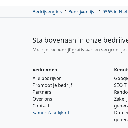
Bedrijvengids
/
Bedrijvenlijst
/
9365 in Nie
Sta bovenaan in onze bedrijv
Meld jouw bedrijf gratis aan en vergroot je 
Verkennen
Kenni
Alle bedrijven
Googl
Promoot je bedrijf
SEO Ti
Partners
Rando
Over ons
Zakeli
Contact
gener
SamenZakelijk.nl
Domei
gener