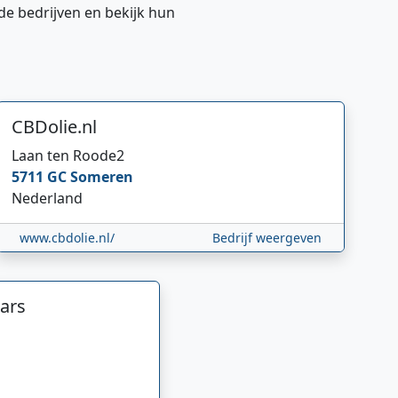
de bedrijven en bekijk hun
CBDolie.nl
Laan ten Roode
2
5711 GC
Someren
Nederland
www.cbdolie.nl/
Bedrijf weergeven
ars