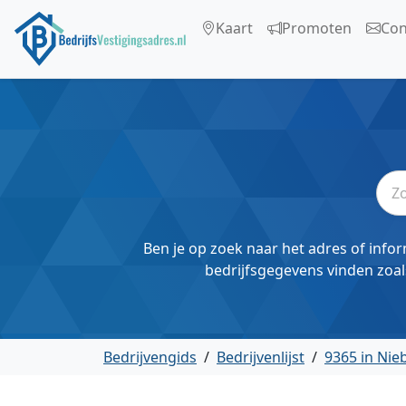
Kaart
Promoten
Con
Ben je op zoek naar het adres of infor
bedrijfsgegevens vinden zoal
Bedrijvengids
/
Bedrijvenlijst
/
9365 in Nie