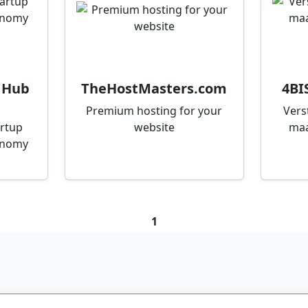
 Hub
TheHostMasters.com
4BI
Premium hosting for your
Vers
artup
website
maa
onomy
1