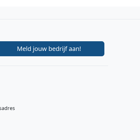
Meld jouw bedrijf aan!
gsadres
Hi 👋 We horen graag uw feedback!