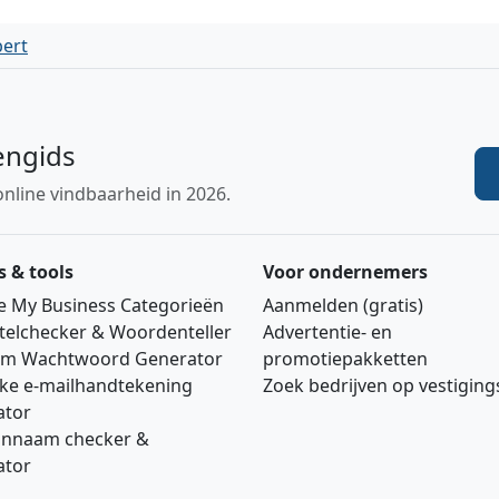
bert
engids
online vindbaarheid in 2026.
s & tools
Voor ondernemers
e My Business Categorieën
Aanmelden (gratis)
telchecker & Woordenteller
Advertentie‑ en
m Wachtwoord Generator
promotiepakketten
jke e‑mailhandtekening
Zoek bedrijven op vestigin
ator
nnaam checker &
ator