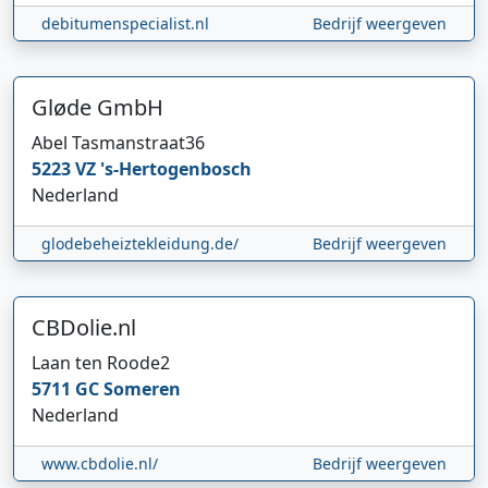
debitumenspecialist.nl
Bedrijf weergeven
Gløde GmbH
Abel Tasmanstraat
36
5223 VZ
's-Hertogenbosch
Nederland
glodebeheiztekleidung.de/
Bedrijf weergeven
CBDolie.nl
Laan ten Roode
2
5711 GC
Someren
Nederland
www.cbdolie.nl/
Bedrijf weergeven