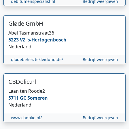
debitumenspecialist.nl
Bedrijf weergeven
Gløde GmbH
Abel Tasmanstraat
36
5223 VZ
's-Hertogenbosch
Nederland
glodebeheiztekleidung.de/
Bedrijf weergeven
CBDolie.nl
Laan ten Roode
2
5711 GC
Someren
Nederland
www.cbdolie.nl/
Bedrijf weergeven