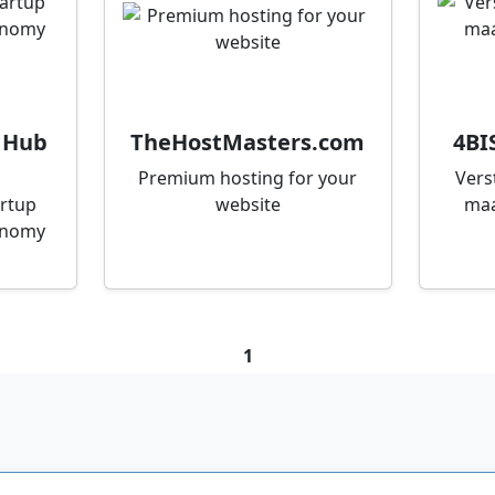
 Hub
TheHostMasters.com
4BI
Premium hosting for your
Vers
artup
website
maa
onomy
1