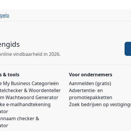
gelo
engids
online vindbaarheid in 2026.
s & tools
Voor ondernemers
e My Business Categorieën
Aanmelden (gratis)
telchecker & Woordenteller
Advertentie‑ en
m Wachtwoord Generator
promotiepakketten
jke e‑mailhandtekening
Zoek bedrijven op vestigin
ator
nnaam checker &
ator