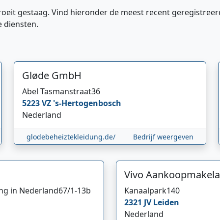
roeit gestaag. Vind hieronder de meest recent geregistreer
e diensten.
Gløde GmbH
Abel Tasmanstraat
36
5223 VZ
's-Hertogenbosch
Nederland
glodebeheiztekleidung.de/
Bedrijf weergeven
Vivo Aankoopmakela
ing in Nederland
67/1-13b
Kanaalpark
140
2321 JV
Leiden
Nederland