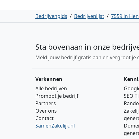
Bedrijvengids
/
Bedrijvenlijst
/
7559 in Hen
Sta bovenaan in onze bedrijv
Meld jouw bedrijf gratis aan en vergroot je 
Verkennen
Kenni
Alle bedrijven
Googl
Promoot je bedrijf
SEO Ti
Partners
Rando
Over ons
Zakeli
Contact
gener
SamenZakelijk.nl
Domei
gener