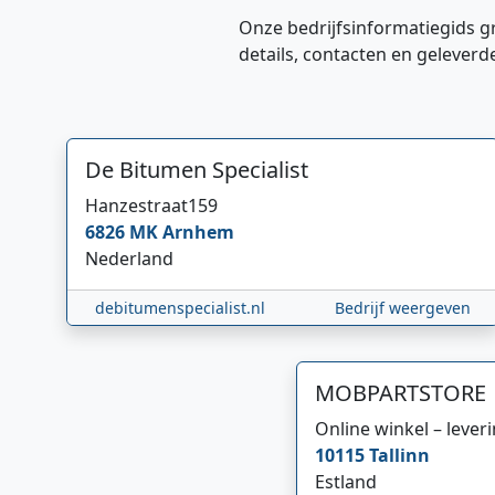
Onze bedrijfsinformatiegids g
details, contacten en geleverd
De Bitumen Specialist
Hanzestraat
159
6826 MK
Arnhem
Nederland
debitumenspecialist.nl
Bedrijf weergeven
MOBPARTSTORE
Online winkel – lever
10115
Tallinn
Estland