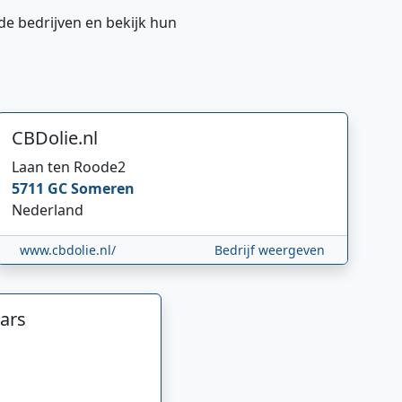
de bedrijven en bekijk hun
CBDolie.nl
Laan ten Roode
2
5711 GC
Someren
Nederland
www.cbdolie.nl/
Bedrijf weergeven
ars