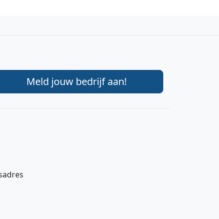
Meld jouw bedrijf aan!
gsadres
Hi 👋 We horen graag uw feedback!