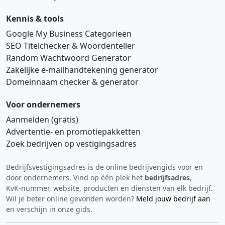
Kennis & tools
Google My Business Categorieën
SEO Titelchecker & Woordenteller
Random Wachtwoord Generator
Zakelijke e‑mailhandtekening generator
Domeinnaam checker & generator
Voor ondernemers
Aanmelden (gratis)
Advertentie‑ en promotiepakketten
Zoek bedrijven op vestigingsadres
Bedrijfsvestigingsadres is de online bedrijvengids voor en
Hi 👋 We horen graag uw feedback!
door ondernemers. Vind op één plek het
bedrijfsadres
,
KvK‑nummer, website, producten en diensten van elk bedrijf.
Wil je beter online gevonden worden?
Meld jouw bedrijf aan
en verschijn in onze gids.