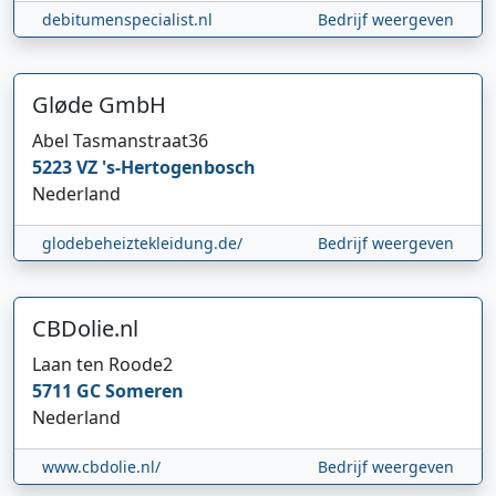
debitumenspecialist.nl
Bedrijf weergeven
Gløde GmbH
Abel Tasmanstraat
36
5223 VZ
's-Hertogenbosch
Nederland
glodebeheiztekleidung.de/
Bedrijf weergeven
CBDolie.nl
Laan ten Roode
2
5711 GC
Someren
Nederland
www.cbdolie.nl/
Bedrijf weergeven