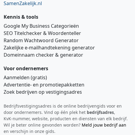
SamenZakelijk.nl
Kennis & tools
Google My Business Categorieën
SEO Titelchecker & Woordenteller
Random Wachtwoord Generator
Zakelijke e‑mailhandtekening generator
Domeinnaam checker & generator
Voor ondernemers
Aanmelden (gratis)
Advertentie‑ en promotiepakketten
Zoek bedrijven op vestigingsadres
Bedrijfsvestigingsadres is de online bedrijvengids voor en
Hi 👋 We horen graag uw feedback!
door ondernemers. Vind op één plek het
bedrijfsadres
,
KvK‑nummer, website, producten en diensten van elk bedrijf.
Wil je beter online gevonden worden?
Meld jouw bedrijf aan
en verschijn in onze gids.