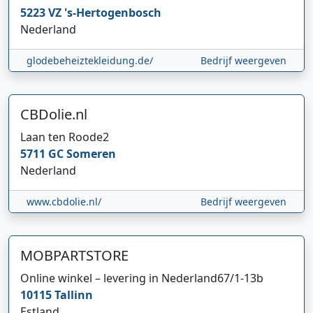
5223 VZ
's-Hertogenbosch
Nederland
glodebeheiztekleidung.de/
Bedrijf weergeven
CBDolie.nl
Laan ten Roode
2
5711 GC
Someren
Nederland
www.cbdolie.nl/
Bedrijf weergeven
MOBPARTSTORE
Online winkel – levering in Nederland
67/1-13b
10115
Tallinn
Estland